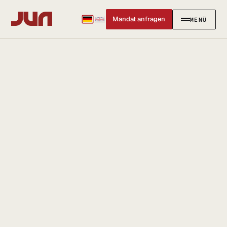
Mandat anfragen
MENÜ
SCHLIESSEN
✕
KANZLEI
Team
Kontakt
Ersteinschätzung buchen
Karriere
Standort & Anfahrt