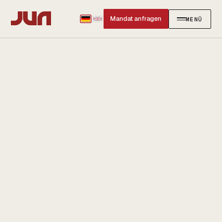
Mandat anfragen
MENÜ
SCHLIESSEN
✕
KANZLEI
Team
Kontakt
Ersteinschätzung buchen
Karriere
Standort & Anfahrt