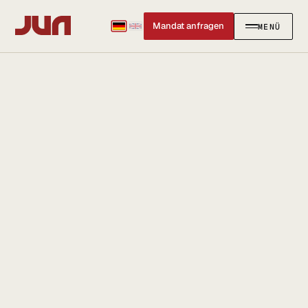
Mandat anfragen
MENÜ
SCHLIESSEN
✕
KANZLEI
Team
Kontakt
Ersteinschätzung buchen
Karriere
Standort & Anfahrt