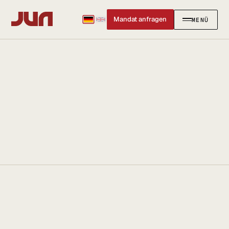
Mandat anfragen
MENÜ
SCHLIESSEN
✕
KANZLEI
Team
Kontakt
Ersteinschätzung buchen
Karriere
Standort & Anfahrt