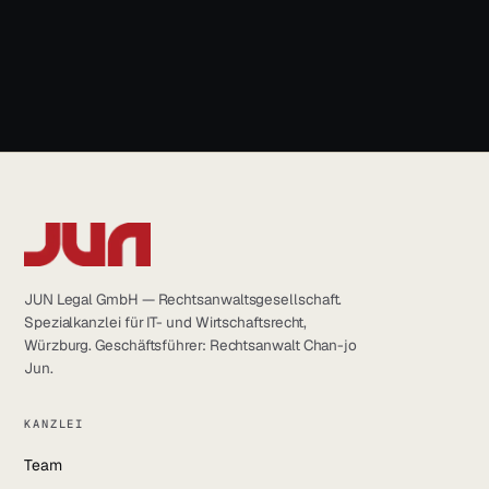
LinkedIn
info@jun.legal
YouTube
Instagram
Facebook
JUN Legal GmbH — Rechtsanwaltsgesellschaft.
Spezialkanzlei für IT- und Wirtschaftsrecht,
Würzburg. Geschäftsführer: Rechtsanwalt Chan-jo
Jun.
KANZLEI
Team