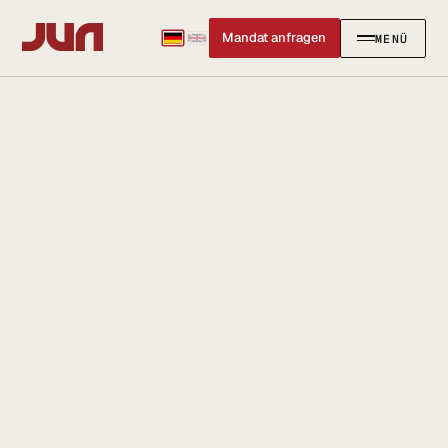
Mandat anfragen
MENÜ
SCHLIESSEN
✕
KANZLEI
Team
Kontakt
Ersteinschätzung buchen
Karriere
Standort & Anfahrt