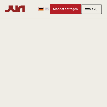
Mandat anfragen
MENÜ
SCHLIESSEN
✕
KANZLEI
Team
Kontakt
Ersteinschätzung buchen
Karriere
Standort & Anfahrt