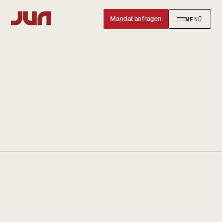
Mandat anfragen
MENÜ
SCHLIESSEN ✕
KANZLEI
Team
Kontakt
Ersteinschätzung buchen
Karriere
Standort & Anfahrt