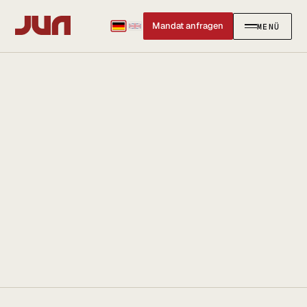
Mandat anfragen
MENÜ
SCHLIESSEN
✕
KANZLEI
Team
Kontakt
Ersteinschätzung buchen
Karriere
Standort & Anfahrt