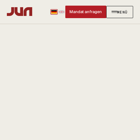
Mandat anfragen
MENÜ
SCHLIESSEN
KANZLEI
Team
Kontakt
Ersteinschätzung buchen
Karriere
Standort & Anfahrt