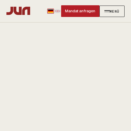
Mandat anfragen
MENÜ
SCHLIESSEN
✕
KANZLEI
Team
Kontakt
Ersteinschätzung buchen
Karriere
Standort & Anfahrt