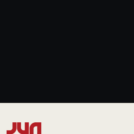
News & Blog
+49 931 6639232
info@jun.legal