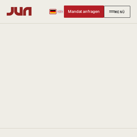
Mandat anfragen
MENÜ
SCHLIESSEN
✕
KANZLEI
Team
Kontakt
Ersteinschätzung buchen
Karriere
Standort & Anfahrt