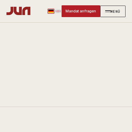
Mandat anfragen
MENÜ
SCHLIESSEN
✕
KANZLEI
Team
Kontakt
Ersteinschätzung buchen
Karriere
Standort & Anfahrt