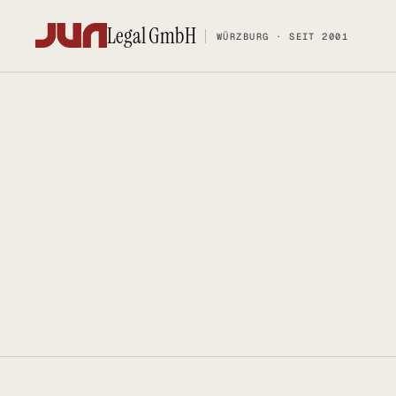
Legal GmbH
WÜRZBURG · SEIT 2001
Legal GmbH
WÜRZBURG · SEIT 2001
KANZLEI
KOMPETENZ
Team
FOSS-Comp
Kontakt
Social Med
Ersteinschätzung buchen
Urheberrec
Karriere
IT-Vertrags