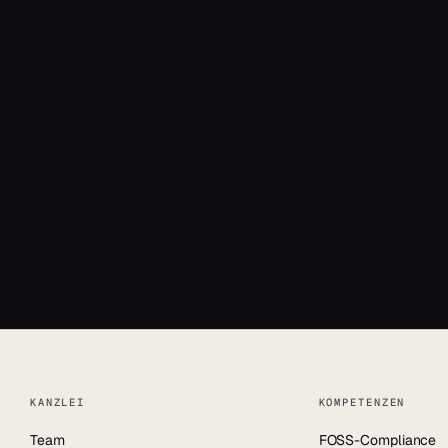
News & Blog
+49 931 66392
info@jun.lega
KANZLEI
KOMPETENZEN
Team
FOSS-Compliance