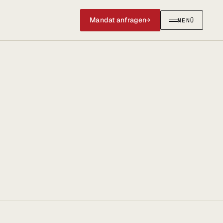
Mandat anfragen
→
MENÜ
SCHLIESSEN ✕
IERUNGEN
AKTUELLES & SOCIAL
Social Media
News & Blog
@anwalt_jun auf X
LinkedIn