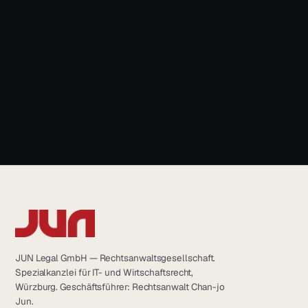
News & Blog
+49 931 6639232
info@jun.legal
JUN Legal GmbH — Rechtsanwaltsgesellschaft.
Spezialkanzlei für IT- und Wirtschaftsrecht,
Würzburg. Geschäftsführer: Rechtsanwalt Chan-jo
Jun.