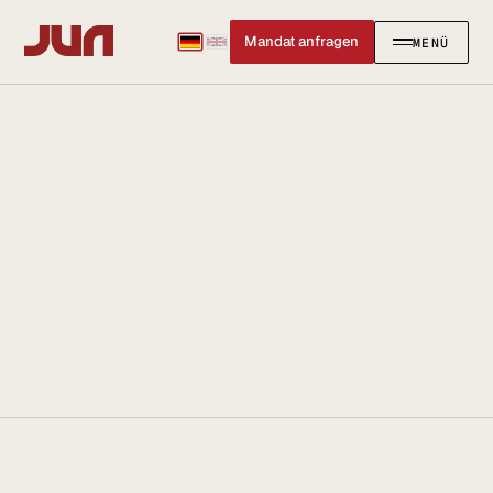
Mandat anfragen
MENÜ
SCHLIESSEN
✕
KANZLEI
Team
Kontakt
Ersteinschätzung buchen
Karriere
Standort & Anfahrt