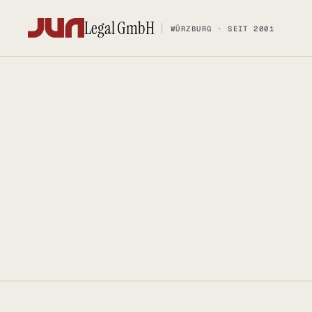
Legal GmbH
WÜRZBURG · SEIT 2001
Legal GmbH
WÜRZBURG · SEIT 2001
KANZLEI
KOMPETENZ
Team
FOSS-Comp
Kontakt
Social Med
Ersteinschätzung buchen
Urheberrec
Karriere
IT-Vertrags