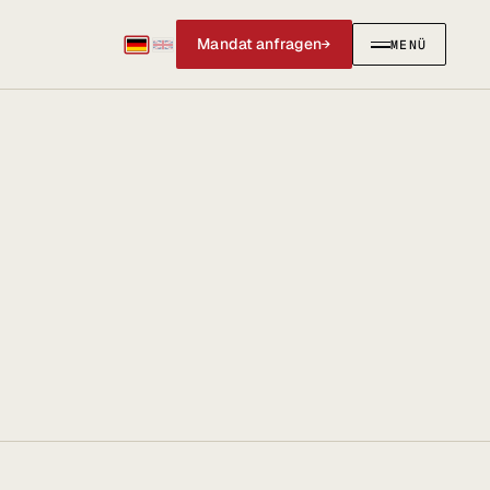
Mandat anfragen
→
MENÜ
SCHLIESSEN
✕
IERUNGEN
AKTUELLES & SOCIAL
Social Media
News & Blog
@anwalt_jun auf X
LinkedIn