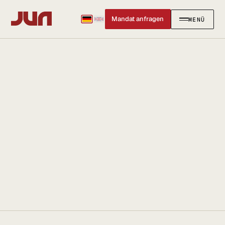
Mandat anfragen
MENÜ
SCHLIESSEN
✕
KANZLEI
Team
Kontakt
Ersteinschätzung buchen
Karriere
Standort & Anfahrt