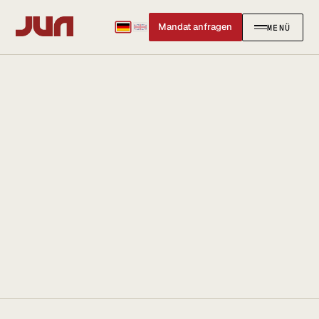
Mandat anfragen
MENÜ
SCHLIESSEN
✕
KANZLEI
Team
Kontakt
Ersteinschätzung buchen
Karriere
Standort & Anfahrt