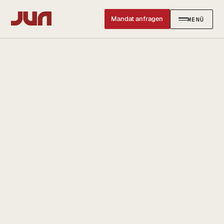
Mandat anfragen
MENÜ
SCHLIESSEN ✕
KANZLEI
Team
Kontakt
Ersteinschätzung buchen
Karriere
Standort & Anfahrt