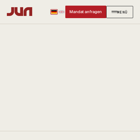
Mandat anfragen
MENÜ
SCHLIESSEN
✕
KANZLEI
Team
Kontakt
Ersteinschätzung buchen
Karriere
Standort & Anfahrt