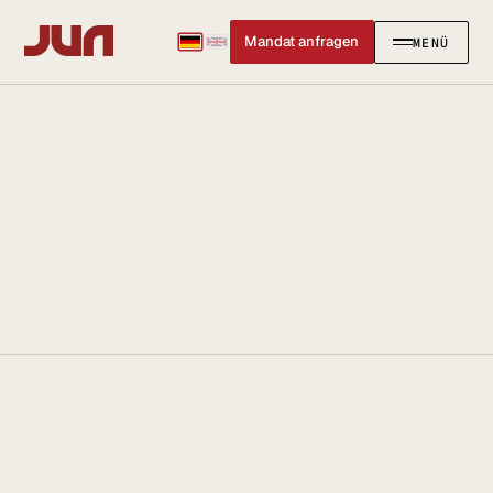
Mandat anfragen
MENÜ
SCHLIESSEN
✕
KANZLEI
Team
Kontakt
Ersteinschätzung buchen
Karriere
Standort & Anfahrt