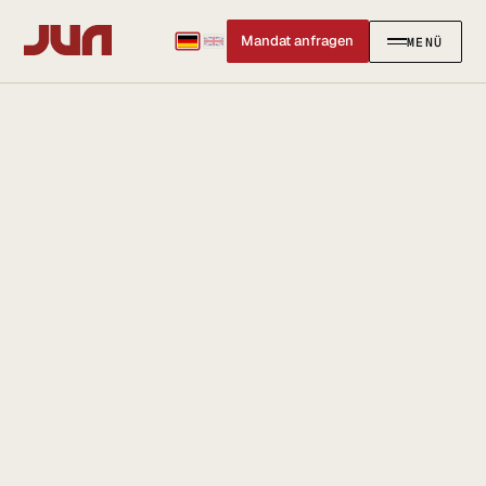
Mandat anfragen
MENÜ
SCHLIESSEN
✕
KANZLEI
Team
Kontakt
Ersteinschätzung buchen
Karriere
Standort & Anfahrt