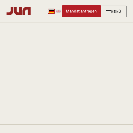
Mandat anfragen
MENÜ
SCHLIESSEN
✕
KANZLEI
Team
Kontakt
Ersteinschätzung buchen
Karriere
Standort & Anfahrt