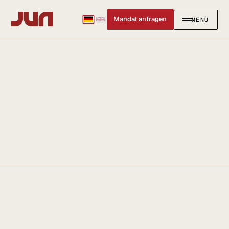
Mandat anfragen
MENÜ
SCHLIESSEN
✕
KANZLEI
Team
Kontakt
Ersteinschätzung buchen
Karriere
Standort & Anfahrt