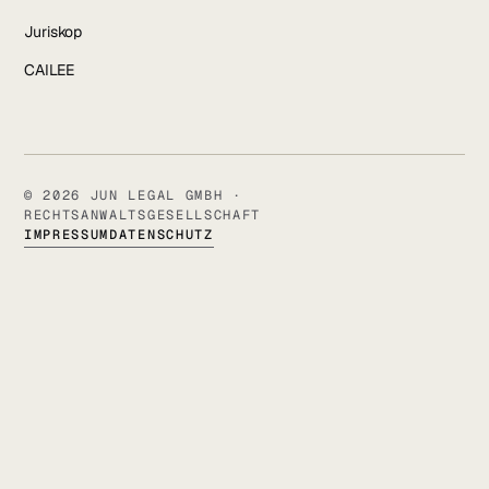
Juriskop
CAILEE
© 2026 JUN LEGAL GMBH ·
RECHTSANWALTSGESELLSCHAFT
IMPRESSUM
DATENSCHUTZ
SALVATORSTRASSE 21 · 97074 WÜRZBURG
+49 931 6639232 · INFO@JUN.LEGAL
IMPRESSUM
DAT