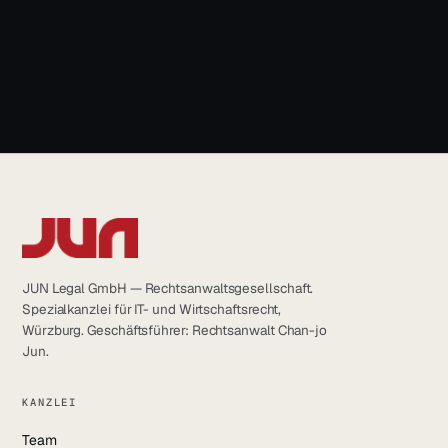
LinkedIn
YouTube
info@jun.legal
Instagram
Facebook
JUN Legal GmbH — Rechtsanwaltsgesellschaft.
Spezialkanzlei für IT- und Wirtschaftsrecht,
Würzburg. Geschäftsführer: Rechtsanwalt Chan-jo
Jun.
KANZLEI
Team