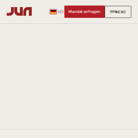
Mandat anfragen
MENÜ
SCHLIESSEN
✕
KANZLEI
Team
Kontakt
Ersteinschätzung buchen
Karriere
Standort & Anfahrt