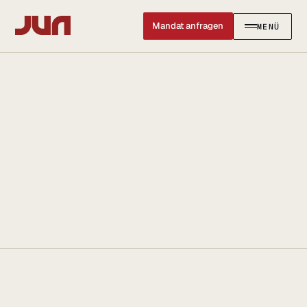
Mandat anfragen
MENÜ
SCHLIESSEN ✕
KANZLEI
Team
Kontakt
Ersteinschätzung buchen
Karriere
Standort & Anfahrt