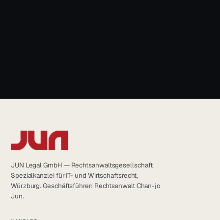
LinkedIn
+49 931 6639232
YouTube
Instagram
info@jun.legal
Facebook
JUN Legal GmbH — Rechtsanwaltsgesellschaft.
Spezialkanzlei für IT- und Wirtschaftsrecht,
Würzburg. Geschäftsführer: Rechtsanwalt Chan-jo
Jun.