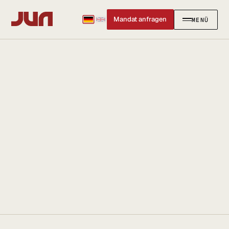
Mandat anfragen
MENÜ
SCHLIESSEN
✕
KANZLEI
Team
Kontakt
Ersteinschätzung buchen
Karriere
Standort & Anfahrt