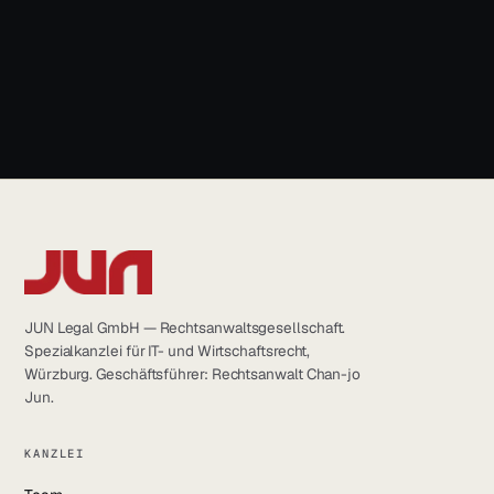
+49 931 6639232
JUNLOCK ↗
Juriskop
info@jun.legal
CAILEE
Recht trifft KI ↗
Trade Republic
AKTUELLES & SOCIAL
JUN Legal GmbH — Rechtsanwaltsgesellschaft.
Spezialkanzlei für IT- und Wirtschaftsrecht,
Social Media
Würzburg. Geschäftsführer: Rechtsanwalt Chan-jo
Jun.
News & Blog
KANZLEI
@anwalt_jun auf X