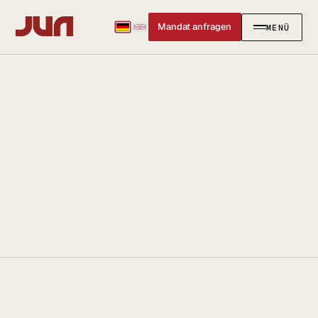
Mandat anfragen
MENÜ
SCHLIESSEN
✕
KANZLEI
Team
Kontakt
Ersteinschätzung buchen
Karriere
Standort & Anfahrt