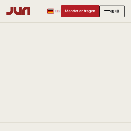
Mandat anfragen
MENÜ
SCHLIESSEN
✕
KANZLEI
Team
Kontakt
Ersteinschätzung buchen
Karriere
Standort & Anfahrt