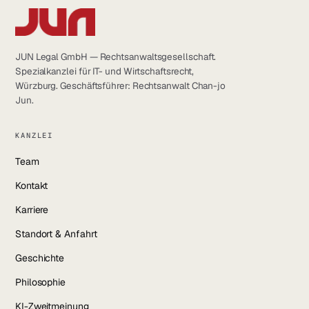
LinkedIn
YouTube
JUN Legal GmbH — Rechtsanwaltsgesellschaft.
Spezialkanzlei für IT- und Wirtschaftsrecht,
Instagram
Würzburg. Geschäftsführer: Rechtsanwalt Chan-jo
Jun.
Facebook
KANZLEI
Team
Kontakt
Karriere
Standort & Anfahrt
Geschichte
Philosophie
KI-Zweitmeinung