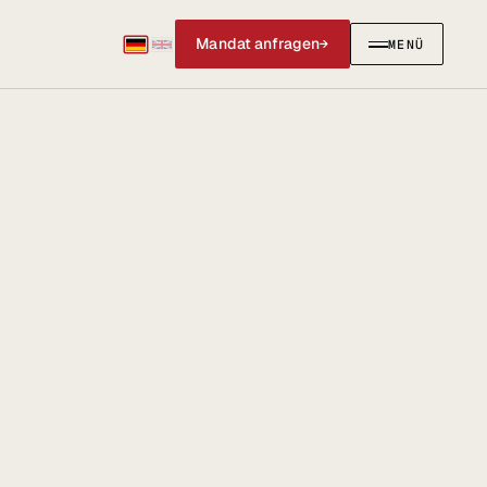
Mandat anfragen
→
MENÜ
SCHLIESSEN
✕
IERUNGEN
AKTUELLES & SOCIAL
Social Media
News & Blog
@anwalt_jun auf X
LinkedIn