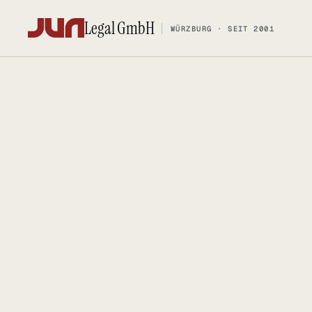
Legal GmbH
WÜRZBURG · SEIT 2001
Legal GmbH
WÜRZBURG · SEIT 2001
KANZLEI
KOMPETENZ
Team
FOSS-Comp
Kontakt
Social Med
Ersteinschätzung buchen
Urheberrec
Karriere
IT-Vertrags