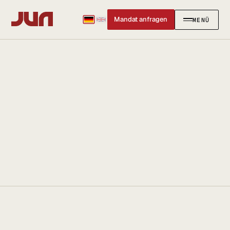
Mandat anfragen
MENÜ
SCHLIESSEN
✕
KANZLEI
Team
Kontakt
Ersteinschätzung buchen
Karriere
Standort & Anfahrt