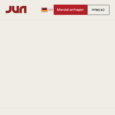
Mandat anfragen
MENÜ
SCHLIESSEN
✕
KANZLEI
Team
Kontakt
Ersteinschätzung buchen
Karriere
Standort & Anfahrt