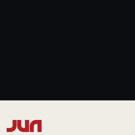
News & Blog
+49 931 6639232
info@jun.legal