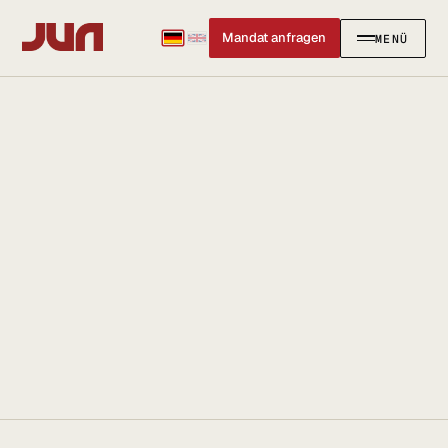
Mandat anfragen
MENÜ
SCHLIESSEN
✕
KANZLEI
Team
Kontakt
Ersteinschätzung buchen
Karriere
Standort & Anfahrt