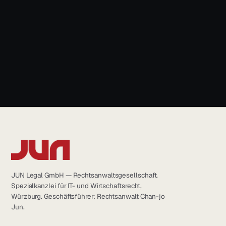
LinkedIn
+49 931 6639232
YouTube
Instagram
info@jun.legal
Facebook
JUN Legal GmbH — Rechtsanwaltsgesellschaft.
Spezialkanzlei für IT- und Wirtschaftsrecht,
Würzburg. Geschäftsführer: Rechtsanwalt Chan-jo
Jun.