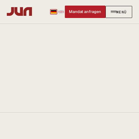
Mandat anfragen
MENÜ
SCHLIESSEN
✕
KANZLEI
Team
Kontakt
Ersteinschätzung buchen
Karriere
Standort & Anfahrt